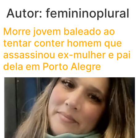
Autor:
femininoplural
Morre jovem baleado ao
tentar conter homem que
assassinou ex-mulher e pai
dela em Porto Alegre