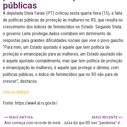
públicas
A deputada Stela Farias (PT) criticou nesta quarta-feira (15), a falta
de políticas públicas de proteção às mulheres no RS, que resulta no
crescimento dos índices de feminicídios no Estado. Segundo Stela,
o governo Leite privilegia dados contábeis em detrimento de
respostas para grandes dificuldades sociais que vive o povo gaúcho.
“Para mim, um Estado ajustado é aquele que tem política de
proteção e emancipação para as mulheres, um Estado ajustado não
é aquele ajustado contabilmente, mas que tem política de proteção
e emancipação às mulheres, é aquele que protege e diminui, com
políticas públicas, o índice de feminicídios que no RS não para de
crescer”, destacou.
Leia na íntegra
Fonte: https://ww4.al.rs.gov.br/
<< MAIS ANTIGA
MAIS RECENTE >>
Ano começa com recorde de medidas protetivas concedidas a mulheres no RS, aponta Justiça
Juíza diz que RS vive “pandemia” de violência contra a mulher