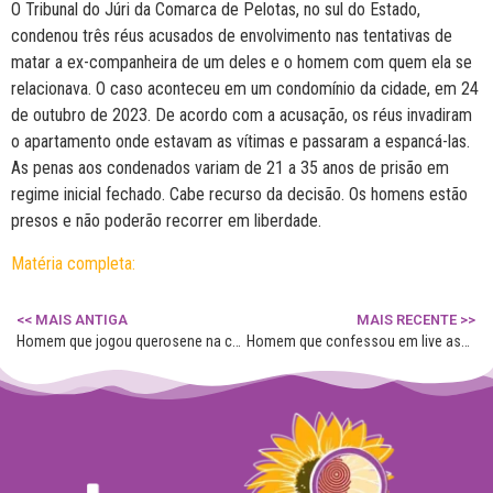
O Tribunal do Júri da Comarca de Pelotas, no sul do Estado,
condenou três réus acusados de envolvimento nas tentativas de
matar a ex-companheira de um deles e o homem com quem ela se
relacionava. O caso aconteceu em um condomínio da cidade, em 24
de outubro de 2023. De acordo com a acusação, os réus invadiram
o apartamento onde estavam as vítimas e passaram a espancá-las.
As penas aos condenados variam de 21 a 35 anos de prisão em
regime inicial fechado. Cabe recurso da decisão. Os homens estão
presos e não poderão recorrer em liberdade.
Matéria completa:
<< MAIS ANTIGA
MAIS RECENTE >>
Homem que jogou querosene na companheira tem a prisão preventiva decretada no RS
Homem que confessou em live assassinato de jovem em Santo Ângelo é encontrado morto em Carazinho