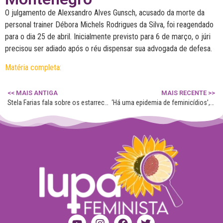
O julgamento de Alexsandro Alves Gunsch, acusado da morte da
personal trainer Débora Michels Rodrigues da Silva, foi reagendado
para o dia 25 de abril. Inicialmente previsto para 6 de março, o júri
precisou ser adiado após o réu dispensar sua advogada de defesa.
Matéria completa:
<< MAIS ANTIGA
MAIS RECENTE >>
Stela Farias fala sobre os estarrecedores índices de feminicídio no RS
‘Há uma epidemia de feminicídios’, diz promotora de justiça que trata de violência contra a mulher