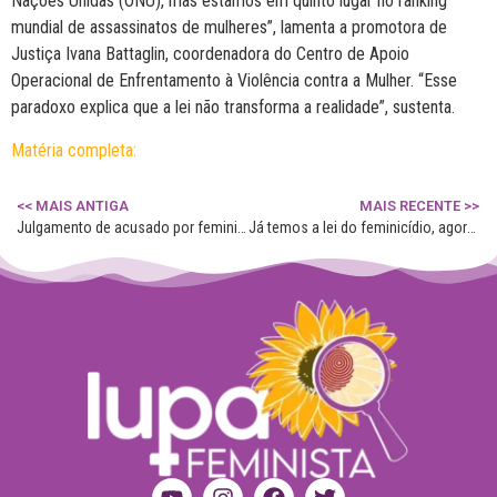
Nações Unidas (ONU), mas estamos em quinto lugar no ranking
mundial de assassinatos de mulheres”, lamenta a promotora de
Justiça Ivana Battaglin, coordenadora do Centro de Apoio
Operacional de Enfrentamento à Violência contra a Mulher. “Esse
paradoxo explica que a lei não transforma a realidade”, sustenta.
Matéria completa:
<< MAIS ANTIGA
MAIS RECENTE >>
Julgamento de acusado por feminicídio de personal trainer é remarcado em Montenegro
Já temos a lei do feminicídio, agora precisamos de políticas de cultura e educação, diz advogada