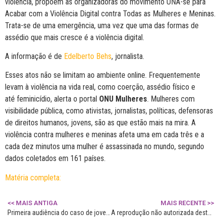
violência, propõem as organizadoras do movimento UNA-se para
Acabar com a Violência Digital contra Todas as Mulheres e Meninas.
Trata-se de uma emergência, uma vez que uma das formas de
assédio que mais cresce é a violência digital.
A informação é de
Edelberto Behs
, jornalista.
Esses atos não se limitam ao ambiente online. Frequentemente
levam à violência na vida real, como coerção, assédio físico e
até feminicídio, alerta o portal
ONU Mulheres
. Mulheres com
visibilidade pública, como ativistas, jornalistas, políticas, defensoras
de direitos humanos, jovens, são as que estão mais na mira. A
violência contra mulheres e meninas afeta uma em cada três e a
cada dez minutos uma mulher é assassinada no mundo, segundo
dados coletados em 161 países.
Matéria completa:
<< MAIS ANTIGA
MAIS RECENTE >>
Primeira audiência do caso de jovem esfaqueada pelo ex-companheiro é marcada para janeiro
A reprodução não autorizada deste conteúdo é proibida e constitui violação dos direitos de propriedade intelectual.