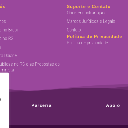
ós
Suporte e Contato
Onde encontrar ajuda
mos
Marcos Jurídicos e Legais
o no Brasil
Contato
Política de Privacidade
o no RS
Política de privacidade
a
ra Daiane
Públicas no RS e as Propostas do
eminista
a
va
Parceria
Apoio