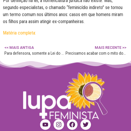
Por definição na lei, a nomenclatura jurídica não existe. Mas,
segundo especialistas, o chamado “feminicídio indireto” se tornou
um termo comum nos últimos anos:
casos em que homens miram
os filhos para assim atingir ex-companheiras
.
Matéria completa:
<< MAIS ANTIGA
MAIS RECENTE >>
Para defensora, somente a Lei do Feminicídio não tem força para acabar com um problema estrutural
Precisamos acabar com o mito do “mau marido, mas bom pai”- Promotora de Justiça do RS