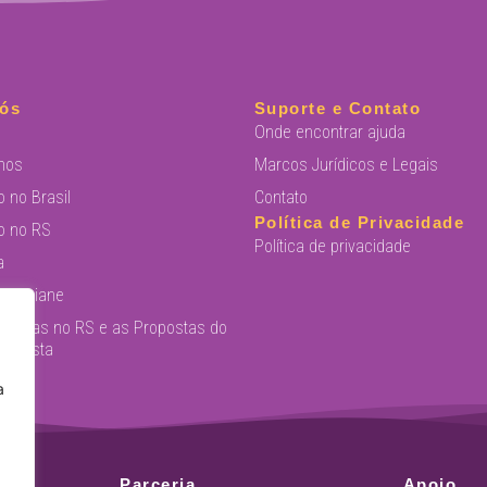
ós
Suporte e Contato
Onde encontrar ajuda
mos
Marcos Jurídicos e Legais
o no Brasil
Contato
Política de Privacidade
o no RS
Política de privacidade
a
ra Daiane
Públicas no RS e as Propostas do
eminista
a
va
Parceria
Apoio