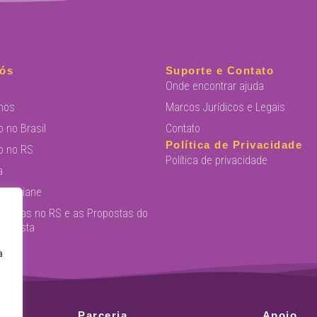
ós
Suporte e Contato
Onde encontrar ajuda
mos
Marcos Jurídicos e Legais
o no Brasil
Contato
Política de Privacidade
o no RS
Política de privacidade
a
ra Daiane
Públicas no RS e as Propostas do
eminista
a
va
Parceria
Apoio